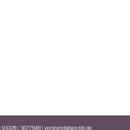
:
03328 / 3077949
|
vorstand@lag-bb.de